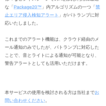
n
な「
Package20™
」内アルゴリズムの一つ「
禁
止エリア侵入検知アラート
」がパトランプに対
応いたしました。
これまでのアラート機能は、クラウド経由のメ
ール通知のみでしたが、パトランプに対応した
ことで、音とライトによる通知が可能となり、
警告アラートとしても活用いただけます。
本サービスの使用を検討される方は当社まで
お
問い合わせください
。