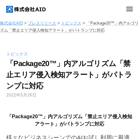
ュ
コ
ー
式
メ
ン
会
ニ
株
株
ュ
テ
社
ー
株式会社AID
>
プレスリリース
>
トピックス
>
「Package20™」内アルゴリ
式
式
A
ン
ズム「禁止エリア侵入検知アラート」がパトランプに対応
会
会
I
ツ
社
社
D
へ
A
A
ス
トピックス
I
I
「Package20™」内アルゴリズム「禁
キ
D
D
ッ
止エリア侵入検知アラート」がパトラ
プ
ンプに対応
2022年5月26日
b
y
a
「Package20™」内アルゴリズム「禁止エリア侵入検知
d
アラート」がパトランプに対応
m
i
様々なビジネスシーンでのAIお試し利用に最適