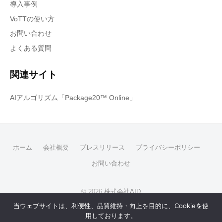
導入事例
VoTTの使い方
お問い合わせ
よくある質問
関連サイト
AIアルゴリズム「Package20™ Online」
ホーム
会社概要
プレスリリース
プライバシーポリシー
お問い合わせ
© 2026
株式会社AID
当ウェブサイトは、利便性、品質維持・向上を目的に、Cookieを使
Powered by
用しております。
WordPress