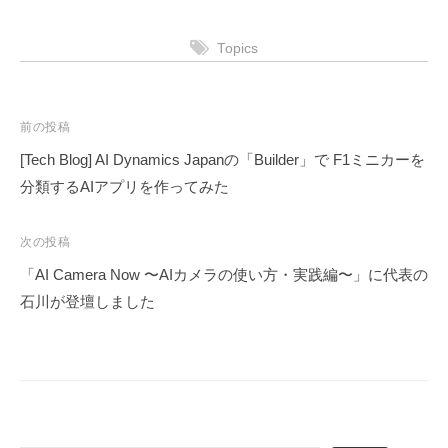
Topics
投
前の投稿
稿
[Tech Blog] AI Dynamics Japanの「Builder」で F1ミニカーを
ナ
分類するAIアプリを作ってみた
ビ
ゲ
次の投稿
ー
「AI Camera Now 〜AIカメラの使い方・実践編〜」に代表の
シ
石川が登壇しました
ョ
ン