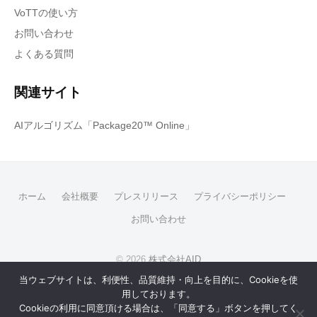
VoTTの使い方
お問い合わせ
よくある質問
関連サイト
AIアルゴリズム「Package20™ Online」
ホーム
会社概要
プレスリリース
プライバシーポリシー
お問い合わせ
© 2026
株式会社AID
当ウェブサイトは、利便性、品質維持・向上を目的に、Cookieを使
Powered by
用しております。
WordPress
Cookieの利用に同意頂ける場合は、「同意する」ボタンを押してく