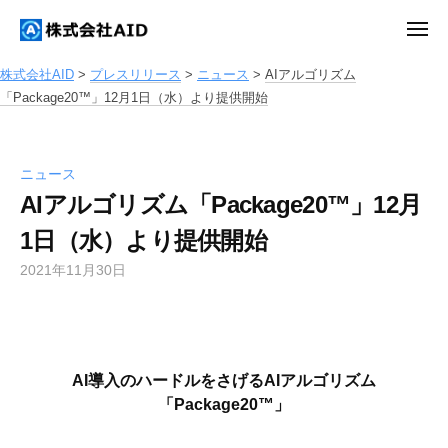
ュ
コ
ー
式
メ
ン
会
ニ
株
株
ュ
テ
社
ー
株式会社AID
>
プレスリリース
>
ニュース
>
AIアルゴリズム
式
式
A
ン
「Package20™」12月1日（水）より提供開始
会
会
I
ツ
社
社
D
へ
A
A
ス
ニュース
I
I
AIアルゴリズム「Package20™」12月
キ
D
D
ッ
1日（水）より提供開始
プ
2021年11月30日
b
y
a
d
m
AI導入のハードルをさげるAIアルゴリズム
i
「Package20™」
n