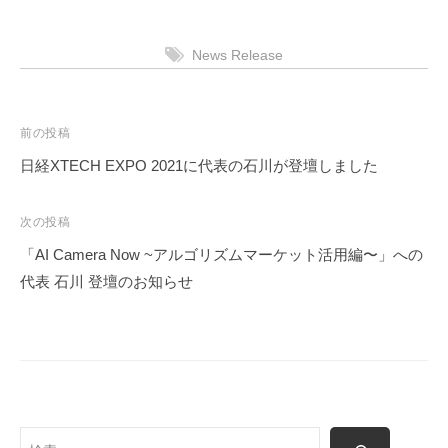
News Release
投
前の投稿
稿
日経XTECH EXPO 2021に代表の石川が登壇しました
ナ
ビ
次の投稿
ゲ
「AI Camera Now ~アルゴリズムマーケット活用編〜」への
ー
代表 石川 登壇のお知らせ
シ
ョ
ン
検