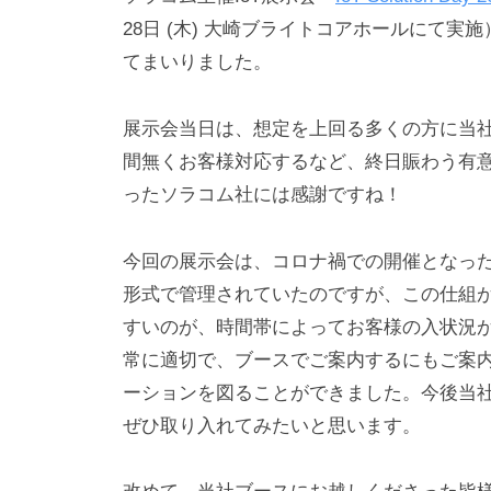
i
28日 (木) 大崎ブライトコアホールにて実施）に
n
てまいりました。
展示会当日は、想定を上回る多くの方に当
間無くお客様対応するなど、終日賑わう有
ったソラコム社には感謝ですね！
今回の展示会は、コロナ禍での開催となっ
形式で管理されていたのですが、この仕組
すいのが、時間帯によってお客様の入状況
常に適切で、ブースでご案内するにもご案
ーションを図ることができました。今後当
ぜひ取り入れてみたいと思います。