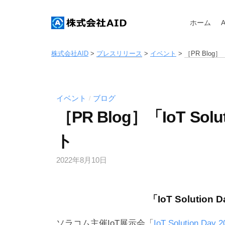
式
コ
会
ン
ホーム
社
テ
株
株
A
ン
式
式
株式会社AID
>
プレスリリース
>
イベント
>
［PR Blog］「
I
ツ
会
会
D
へ
社
社
A
ス
イベント
ブログ
/
A
I
キ
［PR Blog］「IoT Sol
I
D
ッ
D
ト
プ
2022年8月10日
b
y
a
「IoT Solutio
d
m
ソラコム主催IoT展示会「
IoT Solution Day